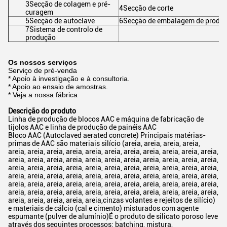
3Secção de colagem e pré-
4Secção de corte
curagem
5Secção de autoclave
6Secção de embalagem de produ
7Sistema de controlo de
produção
Os nossos serviços
Serviço de pré-venda
* Apoio à investigação e à consultoria.
* Apoio ao ensaio de amostras.
* Veja a nossa fábrica
Descrição do produto
Linha de produção de blocos AAC e máquina de fabricação de
tijolos AAC e linha de produção de painéis AAC
Bloco AAC (Autoclaved aerated concrete) Principais matérias-
primas de AAC são materiais silício (areia, areia, areia, areia,
areia, areia, areia, areia, areia, areia, areia, areia, areia, areia, areia,
areia, areia, areia, areia, areia, areia, areia, areia, areia, areia, areia,
areia, areia, areia, areia, areia, areia, areia, areia, areia, areia, areia,
areia, areia, areia, areia, areia, areia, areia, areia, areia, areia, areia,
areia, areia, areia, areia, areia, areia, areia, areia, areia, areia, areia,
areia, areia, areia, areia, areia, areia, areia, areia, areia, areia, areia,
areia, areia, areia, areia, areia,cinzas volantes e rejeitos de silício)
e materiais de cálcio (cal e cimento) misturados com agente
espumante (pulver de alumínio)É o produto de silicato poroso leve
através dos seguintes processos: batching, mistura,