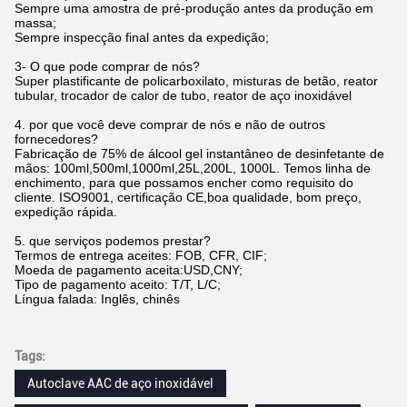
Sempre uma amostra de pré-produção antes da produção em
massa;
Sempre inspecção final antes da expedição;
3- O que pode comprar de nós?
Super plastificante de policarboxilato, misturas de betão, reator
tubular, trocador de calor de tubo, reator de aço inoxidável
4. por que você deve comprar de nós e não de outros
fornecedores?
Fabricação de 75% de álcool gel instantâneo de desinfetante de
mãos: 100ml,500ml,1000ml,25L,200L, 1000L. Temos linha de
enchimento, para que possamos encher como requisito do
cliente. ISO9001, certificação CE,boa qualidade, bom preço,
expedição rápida.
5. que serviços podemos prestar?
Termos de entrega aceites: FOB, CFR, CIF;
Moeda de pagamento aceita:USD,CNY;
Tipo de pagamento aceito: T/T, L/C;
Língua falada: Inglês, chinês
Tags:
Autoclave AAC de aço inoxidável