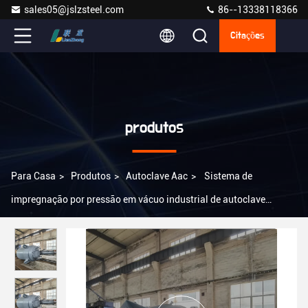
sales05@jslzsteel.com
86--13338118366
Citações
produtos
Para Casa
>
Produtos
>
Autoclave Aac
>
Sistema de
impregnação por pressão em vácuo industrial de autoclave
horizontal Aac