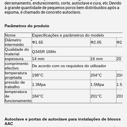
derramamento, endurecimento, corte, autoclave e cura, etc.Devido
à grande quantidade de pequenos poros bem distribuídos após a
espuma, é chamado de concreto autoclavo.
Parâmetros do produto
Nome
Especificações e parâmetros do modelo
Diâmetro
Φ1.65
Φ2.05
Φ2.2
intermédio
Qualidade do
Q345R 16Mn
material
espessura
14 mm
16 mm
20 m
comprimento
De acordo com os requisitos do utilizador
efectivo
temperatura
198°C
204°C
204°
projetada
pressão de
1.3Mpa
1.5Mpa
1.5M
trabalho
temperatura
de
184°C
201°C
201°
funcionamento
Autoclave e portas de autoclave para instalações de blocos
AAC