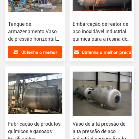
Tanque de
Embarcação de reator de
armazenamento Vaso
aço inoxidável industrial
de pressão horizontal
química para a resina de
Tanque de balas de GLP
mistura
Obtenha o melhor
Obtenha o melhor preço
preço
Fabricação de produtos
Vaso de alta pressão de
químicos e gasosos
alta pressão de aço
Fertilizantes
industrial personalizado