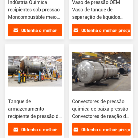
Indústria Química
Vaso de pressão OEM
recipientes sob pressão
Vaso de tanque de
Moncombustible meio
separação de líquidos
de armazenamento não
para a indústria de refino
Obtenha o melhor
Obtenha o melhor preço
tóxico
petroquímico
preço
Tanque de
Convectores de pressão
armazenamento
química de baixa pressão
recipiente de pressão de
Convectores de reação de
aço inoxidável 314 aço
aço inoxidável
Obtenha o melhor
Obtenha o melhor preço
inoxidável 316L carbono