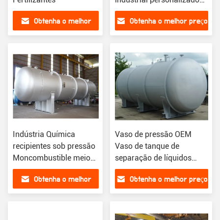
Certificado ASME
Obtenha o melhor
Obtenha o melhor preço
preço
Indústria Química
Vaso de pressão OEM
recipientes sob pressão
Vaso de tanque de
Moncombustible meio
separação de líquidos
de armazenamento não
para a indústria de refino
Obtenha o melhor
Obtenha o melhor preço
tóxico
petroquímico
preço