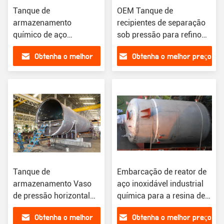
Tanque de
OEM Tanque de
armazenamento
recipientes de separação
químico de aço
sob pressão para refino
inoxidável industrial do
petroquímico
Obtenha o melhor
Obtenha o melhor preço
tanque de
armazenamento do
preço
álcool etílico de ASME
inoxidável
Tanque de
Embarcação de reator de
armazenamento Vaso
aço inoxidável industrial
de pressão horizontal
química para a resina de
Tanque de balas de GLP
mistura
Obtenha o melhor
Obtenha o melhor preço