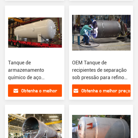
R345 com ASME
preço
Tanque de
OEM Tanque de
armazenamento
recipientes de separação
químico de aço
sob pressão para refino
inoxidável industrial do
petroquímico
Obtenha o melhor
Obtenha o melhor preço
tanque de
armazenamento do
preço
álcool etílico de ASME
inoxidável