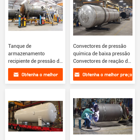
Tanque de
Convectores de pressão
armazenamento
química de baixa pressão
recipiente de pressão de
Convectores de reação de
aço inoxidável 314 aço
aço inoxidável
Obtenha o melhor
Obtenha o melhor preço
inoxidável 316L carbono
R345 com ASME
preço