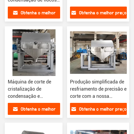
para anidrido maleico
Obtenha o melhor
Obtenha o melhor preço
orgânico
preço
Máquina de corte de
Produção simplificada de
cristalização de
resfriamento de precisão e
condensação e
corte com a nossa
solidificação eficiente
máquina de cristalização
Obtenha o melhor
Obtenha o melhor preço
para processamento
de condensação
industrial
preço