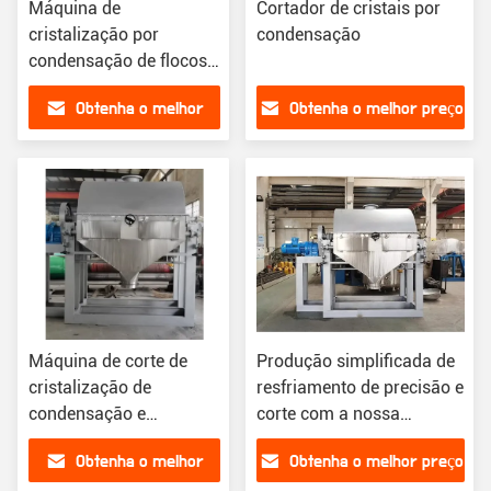
Máquina de
Cortador de cristais por
cristalização por
condensação
condensação de flocos
para anidrido maleico
Obtenha o melhor
Obtenha o melhor preço
orgânico
preço
Máquina de corte de
Produção simplificada de
cristalização de
resfriamento de precisão e
condensação e
corte com a nossa
solidificação eficiente
máquina de cristalização
Obtenha o melhor
Obtenha o melhor preço
para processamento
de condensação