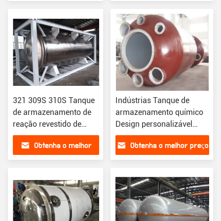
personalizável
preço
321 309S 310S Tanque
Indústrias Tanque de
de armazenamento de
armazenamento químico
reação revestido de
Design personalizável
vidro de aço carbono
Função e capacidade
Obtenha o melhor
Obtenha o melhor preço
personalizável para
instalações químicas
preço