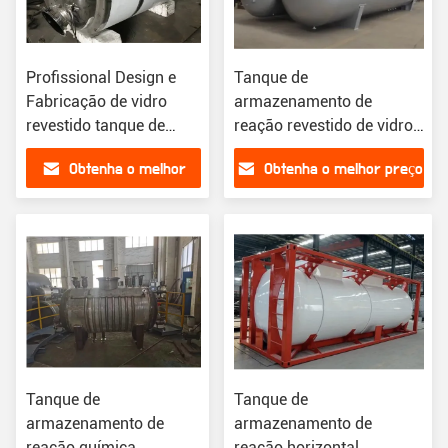
Profissional Design e
Tanque de
Fabricação de vidro
armazenamento de
revestido tanque de
reação revestido de vidro
armazenamento de
versátil para a indústria
Obtenha o melhor
Obtenha o melhor preço
reação para resinas
química
preço
Tanque de
Tanque de
armazenamento de
armazenamento de
reação química
reação horizontal