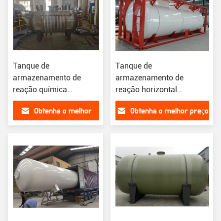
Tanque de
Tanque de
armazenamento de
armazenamento de
reação química
reação horizontal
personalizável Vaso de
personalizada para a
Obtenha o melhor
Obtenha o melhor preço
pressão de aço
produção de resina de
inoxidável
poliéster insaturado
preço