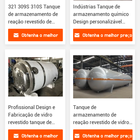
321 309S 310S Tanque
Indústrias Tanque de
de armazenamento de
armazenamento químico
reação revestido de
Design personalizável
vidro de aço carbono
Função e capacidade
Obtenha o melhor
Obtenha o melhor preço
personalizável para
instalações químicas
preço
Profissional Design e
Tanque de
Fabricação de vidro
armazenamento de
revestido tanque de
reação revestido de vidro
armazenamento de
versátil para a indústria
Obtenha o melhor
Obtenha o melhor preço
reação para resinas
química