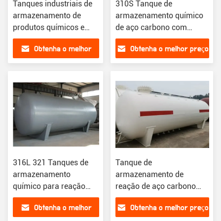
Tanques industriais de
310S Tanque de
armazenamento de
armazenamento químico
produtos químicos e
de aço carbono com
combustíveis
tanque de
Obtenha o melhor
Obtenha o melhor preço
armazenamento de
reação de projeto viável e
preço
prático
316L 321 Tanques de
Tanque de
armazenamento
armazenamento de
químico para reação
reação de aço carbono
Tanque de
versátil para instalações
Obtenha o melhor
Obtenha o melhor preço
armazenamento
de resina química