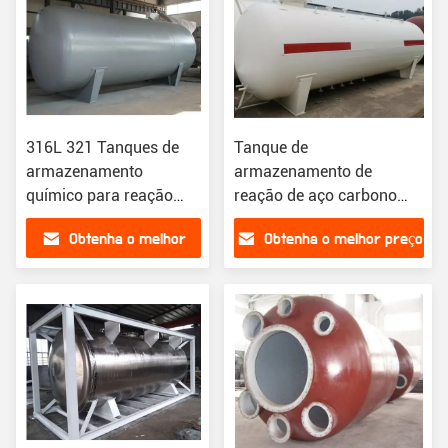
316L 321 Tanques de
Tanque de
armazenamento
armazenamento de
químico para reação
reação de aço carbono
Tanque de
versátil para instalações
Obtenha o melhor
Obtenha o melhor preço
armazenamento
de resina química
personalizável
preço