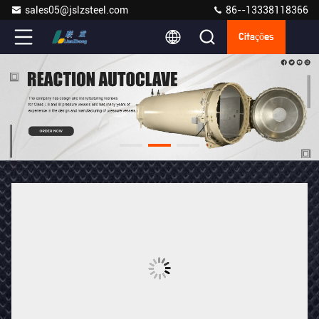
sales05@jslzsteel.com
86--13338118366
Citações