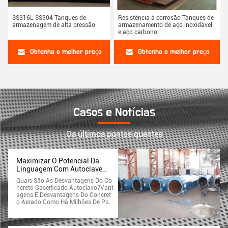
SS316L SS304 Tanques de
Resistência à corrosão Tanques de
armazenagem de alta pressão
armazenamento de aço inoxidável
e aço carbono
Obtenha o melhor preço
Obtenha o melhor preço
Casos e Notícias
Os últimos pontos quentes
Maximizar O Potencial Da
Linguagem Com Autoclave
AAC Para Fala Limitada Ou
Quais São As Desvantagens Do Co
Fala Pouco Clara
Ncreto Gaseificado Autoclavo?Vant
Agens E Desvantagens Do Concret
O Aerado.Como Há Milhões De Por
Os No AAC, Além Da Eflorescência,
Qualquer Expansão Da Água Retid
A No AAC Pode Causar Rachadura