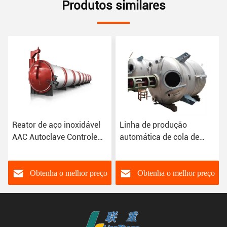
Produtos similares
Reator de aço inoxidável
Linha de produção
AAC Autoclave Controle
automática de cola de
de temperatura Caixa de
reação de aço inoxidável
controlo elétrica Ecrã
de 200L
táctil
Obtenha o melhor preço
Obtenha o melhor preço