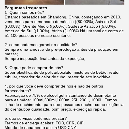
Perguntas frequentes
1- Quem somos nós?
Estamos baseados em Shandong, China, começando em 2010,
vendemos para o mercado doméstico ((80.00%), Ásia do Sul
((8.00%), Oriente Médio ((5.00%), Sudeste Asiático ((5.00%),
América do Sul ((1.00%), África ((1.00%).Há um total de cerca de
51-100 pessoas no nosso escritório.
2. como podemos garantir a qualidade?
Sempre uma amostra de pré-produção antes da produção em
massa;
Sempre inspecção final antes da expedição;
3- O que pode comprar de nós?
Super plastificante de policarboxilato, misturas de betão, reator
tubular, trocador de calor de tubo, reator de aço inoxidável
4. por que você deve comprar de nós e não de outros
fornecedores?
Fabricação de 75% de álcool gel instantâneo de desinfetante
para as mãos: 100ml,500ml,1000ml,25L,200L, 1000L. Temos
linha de enchimento, para que possamos encher como exigência
do cliente.boa qualidade, bom preço, expedição rápida.
5. que serviços podemos prestar?
Termos de entrega aceites: FOB, CFR, CIF;
Moeda de pagamento aceita:USD,CNY;