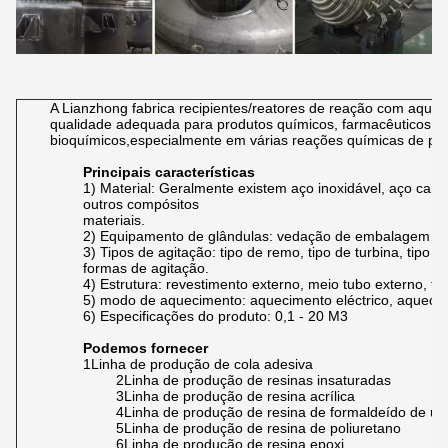
A Lianzhong fabrica recipientes/reatores de reação com aque
qualidade adequada para produtos químicos, farmacêuticos, al
bioquímicos,especialmente em várias reações químicas de pro
Principais características
1) Material: Geralmente existem aço inoxidável, aço carb
outros compósitos
materiais.
2) Equipamento de glândulas: vedação de embalagem e
3) Tipos de agitação: tipo de remo, tipo de turbina, tipo 
formas de agitação.
4) Estrutura: revestimento externo, meio tubo externo, tu
5) modo de aquecimento: aquecimento eléctrico, aqueci
6) Especificações do produto: 0,1 - 20 M3
Podemos fornecer
1Linha de produção de cola adesiva
2Linha de produção de resinas insaturadas
3Linha de produção de resina acrílica
4Linha de produção de resina de formaldeído de ur
5Linha de produção de resina de poliuretano
6Linha de produção de resina epoxi