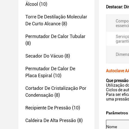
Álcool
(10)
Destacar:
Di
Torre De Destilação Molecular
Compo
De Curto Alcance
(8)
essenci
Permutador De Calor Tubular
Serviç
garanti
(8)
Dimens
Secador Do Vácuo
(8)
Permutador De Calor De
Autoclave AA
Placa Espiral
(10)
Que pressão 
Utilização d
Cortador De Cristalização Por
Ciclos de au
Para ser efi
Condensação
(8)
uma pressão 
Recipiente De Pressão
(10)
Parâmetros
Caldeira De Alta Pressão
(8)
Nome