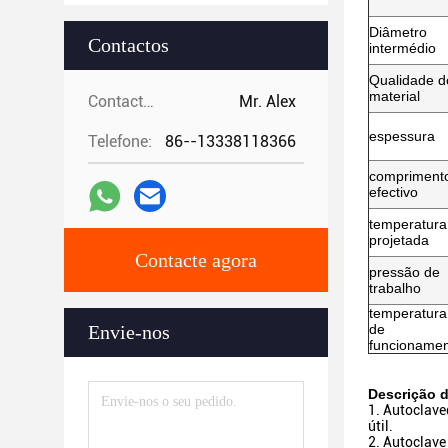
Diâmetro
Contactos
intermédio
Qualidade d
material
Contactos:
Mr. Alex
espessura
Telefone:
86--13338118366
compriment
efectivo
temperatura
projetada
Contacte agora
pressão de
trabalho
temperatura
Envie-nos
de
funcioname
Descrição 
1. Autoclave
útil.
2. Autoclave