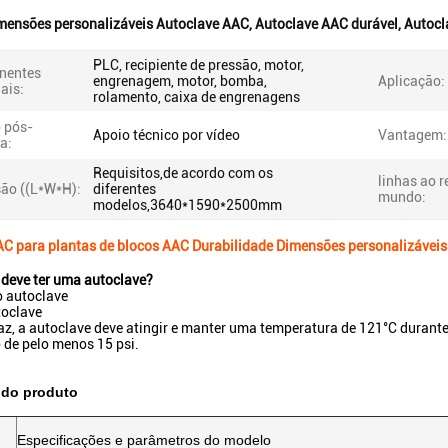
mensões personalizáveis Autoclave AAC
,
Autoclave AAC durável
,
Autocl
PLC, recipiente de pressão, motor,
nentes
engrenagem, motor, bomba,
Aplicação:
ais:
rolamento, caixa de engrenagens
o pós-
Apoio técnico por vídeo
Vantagem:
a:
Requisitos,de acordo com os
linhas ao r
ão ((L*W*H):
diferentes
mundo:
modelos,3640*1590*2500mm
C para plantas de blocos AAC Durabilidade Dimensões personalizáveis
deve ter uma autoclave?
o autoclave
toclave
caz, a autoclave deve atingir e manter uma temperatura de 121°C durant
de pelo menos 15 psi.
 do produto
Especificações e parâmetros do modelo