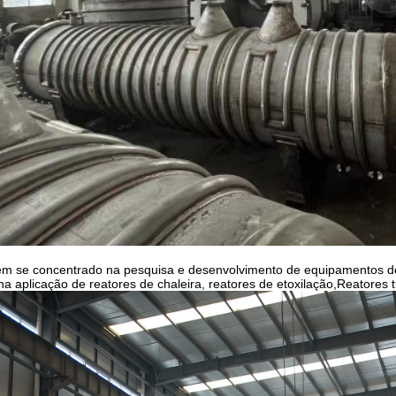
em se concentrado na pesquisa e desenvolvimento de equipamentos de
na aplicação de reatores de chaleira, reatores de etoxilação,Reatores 