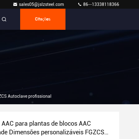
sales05@jslzsteel.com
86--13338118366
Citações
ZCS Autoclave profissional
 AAC para plantas de blocos AAC
ade Dimensões personalizáveis FGZCS