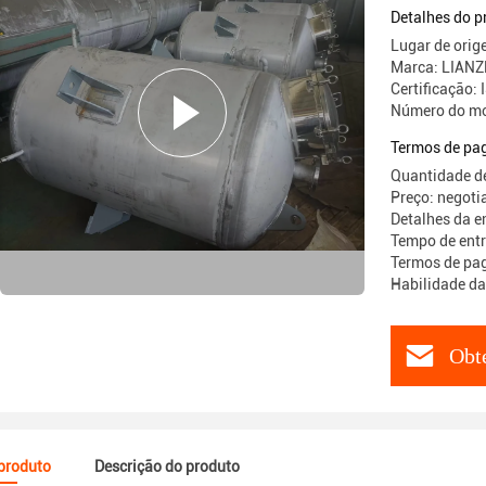
Autoclave
Detalhes do p
Lugar de orig
Marca: LIAN
Certificação:
Número do mo
Termos de pa
Quantidade d
Preço: negoti
Detalhes da 
Tempo de entr
Termos de pag
Habilidade d
Obt
 produto
Descrição do produto