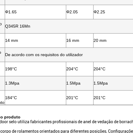
Φ1.65
Φ2.05
Φ2.25
o
Q345R 16Mn
14 mm
16 mm
20 mm
o
De acordo com os requisitos do utilizador
198°C
204°C
204°C
1.3Mpa
1.5Mpa
1.5Mpa
184°C
201°C
201°C
nto
do produto
door selo utiliza fabricantes profissionais de anel de vedação de borrac
 corpo de rolamentos orientados para diferentes posições, Configuraçõe