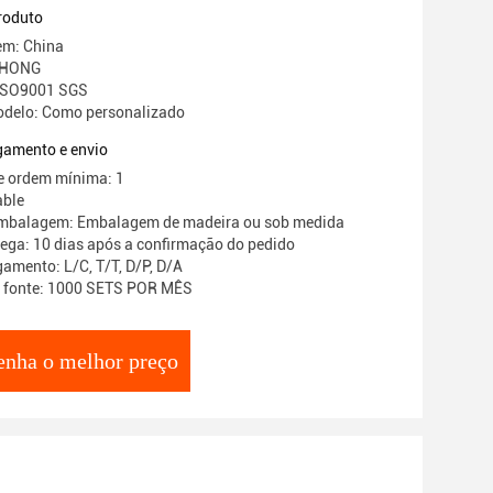
 profissional
roduto
em: China
ZHONG
 ISO9001 SGS
delo: Como personalizado
gamento e envio
e ordem mínima: 1
able
embalagem: Embalagem de madeira ou sob medida
ega: 10 dias após a confirmação do pedido
amento: L/C, T/T, D/P, D/A
a fonte: 1000 SETS POR MÊS
enha o melhor preço