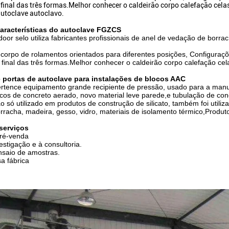
 final das três formas.Melhor conhecer o caldeirão corpo calefação cela
 autoclave autoclavo.
características do autoclave FGZCS
door selo utiliza fabricantes profissionais de anel de vedação de borra
 corpo de rolamentos orientados para diferentes posições, Configuraçõ
 final das três formas.Melhor conhecer o caldeirão corpo calefação cela
 portas de autoclave para instalações de blocos AAC
rtence equipamento grande recipiente de pressão, usado para a manuten
cos de concreto aerado, novo material leve parede,e tubulação de con
o só utilizado em produtos de construção de silicato, também foi utiliz
rracha, madeira, gesso, vidro, materiais de isolamento térmico,Produtos
serviços
pré-venda
estigação e à consultoria.
nsaio de amostras.
sa fábrica